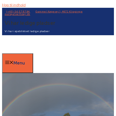
Hop til indhold
(+45) 56 57 87 84
Gammel Køgevej 1, 4672 Klippinge
mail@elverhoej.dk
Vi har ledige pladser
Vi har i øjeblikket ledige pladser
Menu