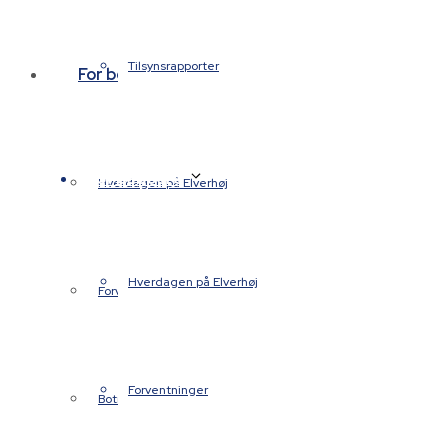
Tilsynsrapporter
For beboere
For beboere
Hverdagen på Elverhøj
Hverdagen på Elverhøj
Forventninger
Forventninger
Botræning/ADL