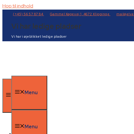
Hop til indhold
(+45) 56 57 87 84
Gammel Køgevej 1, 4672 Klippinge
mail@elve
Vi har ledige pladser
Vi har i øjeblikket ledige pladser
Menu
Menu
Menu
Forside