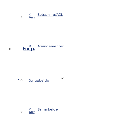
Botræning/ADL
Arrangementer
Arrangementer
For pårørende
For pårørende
Samarbejde
Samarbejde
Arrangementer