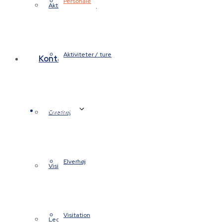
Personale
Aktiviteter / ture
Aktiviteter / ture
Kontakt
Kontakt
Elverhøj
Elverhøj
Visitation
Visitation
Ledelse