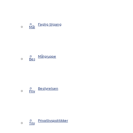
Faglig tilgang
Målgruppe
Målgruppe
Bestyrelsen
Bestyrelsen
Privatlivspolitikker
Privatlivspolitikker
Tilsynsrapporter